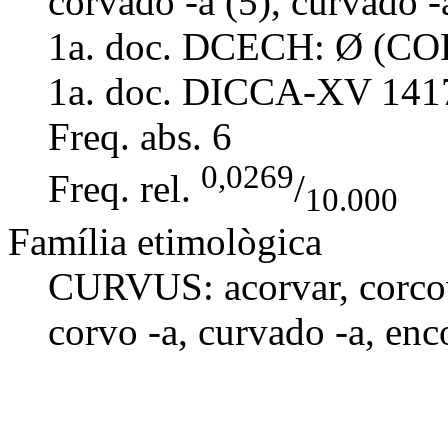
corvado -a (5), curvado -
1a. doc. DCECH:
Ø (COR
1a. doc. DICCA-XV
141
Freq. abs.
6
0,0269
Freq. rel.
/
10.000
Família etimològica
CURVUS:
acorvar
,
corc
corvo -a
,
curvado -a
,
enc