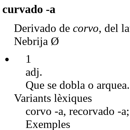
curvado -a
Derivado de
corvo
, del 
Nebrija Ø
1
adj.
Que se dobla o arquea.
Variants lèxiques
corvo -a, recorvado -a;
Exemples