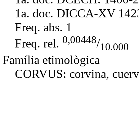
1a. doc. DICCA-XV
142
Freq. abs.
1
0,00448
Freq. rel.
/
10.000
Família etimològica
CORVUS:
corvina
,
cuer