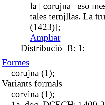
la | corujna | eso m
tales ternjllas. La 
(1423)];
Ampliar
Distribució
B: 1;
Formes
corujna (1);
Variants formals
corvina (1);
1a. doc. DCECH:
1400-2