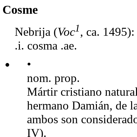
Cosme
1
Nebrija (
Voc
, ca. 1495)
.i. cosma .ae.
•
nom. prop.
Mártir cristiano natura
hermano Damián, de la
ambos son considerados
IV).