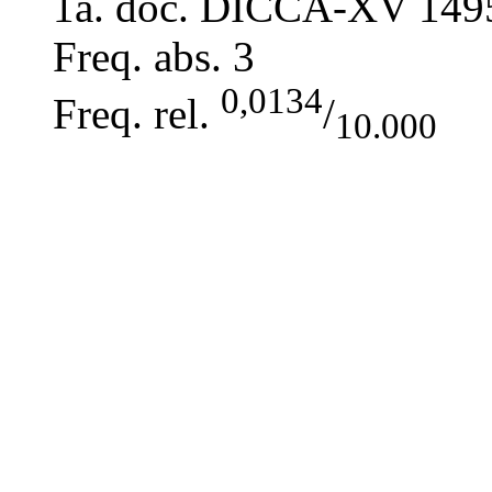
1a. doc. DICCA-XV
149
Freq. abs.
3
0,0134
Freq. rel.
/
10.000