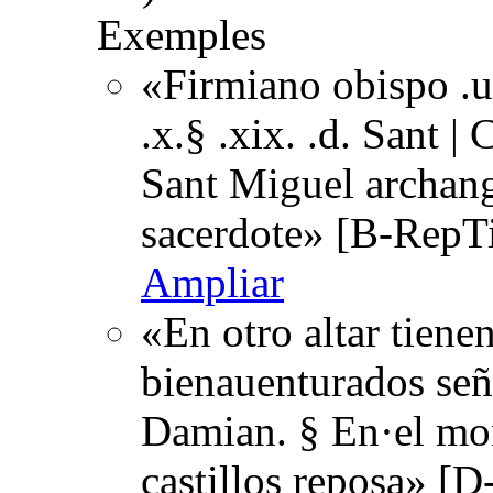
Exemples
«Firmiano obispo .u.
.x.§ .xix. .d. Sant | 
Sant Miguel archang
sacerdote» [B-RepT
Ampliar
«En otro altar tiene
bienauenturados seño
Damian. § En·el mon
castillos reposa» [