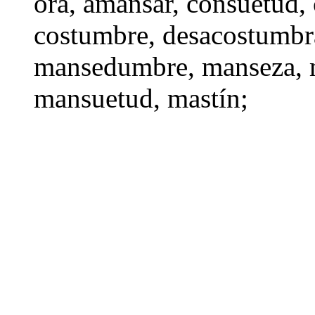
ora,
amansar
,
consuetud
,
costumbre
,
desacostumbr
mansedumbre
,
manseza
,
mansuetud
,
mastín
;