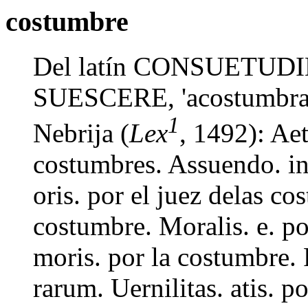
costumbre
Del latín CONSUETUDINE
SUESCERE, 'acostumbrar
1
Nebrija (
Lex
, 1492): Aet
costumbres. Assuendo. in
oris. por el juez delas co
costumbre. Moralis. e. p
moris. por la costumbre. R
rarum. Uernilitas. atis. p