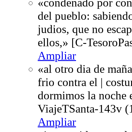
«condenado por cons
del pueblo: sabiendo
judios, que no esca
ellos,» [C-TesoroPa
Ampliar
«al otro dia de mañ
frio contra el | cost
dormimos la noche e
ViajeTSanta-143v (
Ampliar