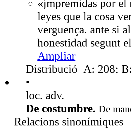
«jmpremidas por el
leyes que la cosa ven
verguença. ante si a
honestidad segunt e
Ampliar
Distribució
A: 208; B: 
•
loc. adv.
De costumbre.
De mane
Relacions sinonímiques