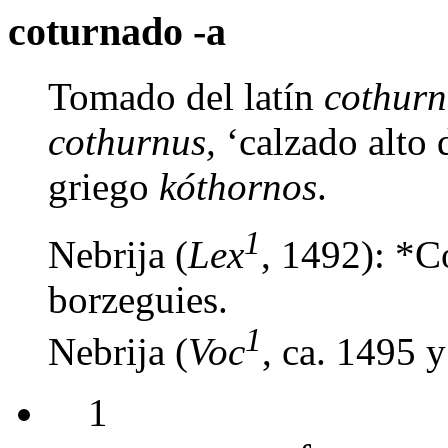
coturnado -a
T
omado del latín
cothurn
cothurnus,
‘calzado alto d
griego
kóthornos
.
1
Nebrija (
Lex
, 1492): *C
borzeguies.
1
Nebrija (
Voc
, ca. 1495 
1