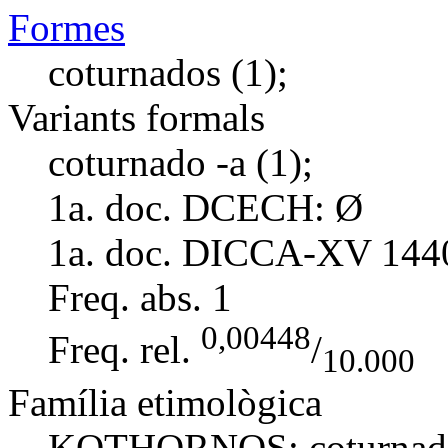
Formes
coturnados (1);
Variants formals
coturnado -a (1);
1a. doc. DCECH:
Ø
1a. doc. DICCA-XV
144
Freq. abs.
1
0,00448
Freq. rel.
/
10.000
Família etimològica
KOTHORNOS:
coturnad