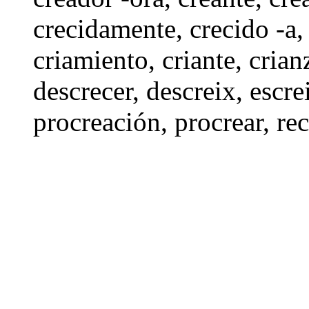
crecidamente
,
crecido -a
criamiento
,
criante
,
crian
descrecer
,
descreix
,
escre
procreación
,
procrear
,
re