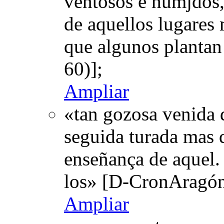
ventosos e humjdos, 
de aquellos lugares 
que algunos plantan
60)];
Ampliar
«tan gozosa venida d
seguida turada mas d
enseñança de aquel. 
los» [D-CronAragón
Ampliar