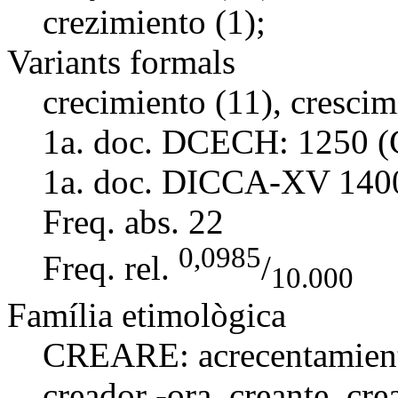
crezimiento (1);
Variants formals
crecimiento (11), crescim
1a. doc. DCECH:
1250 (
1a. doc. DICCA-XV
140
Freq. abs.
22
0,0985
Freq. rel.
/
10.000
Família etimològica
CREARE:
acrecentamien
creador -ora
, creante,
cre