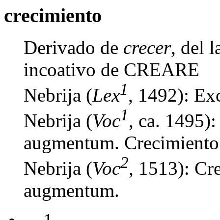
crecimiento
Derivado de
crecer
, del 
incoativo de CREARE
1
Nebrija (
Lex
, 1492): Ex
1
Nebrija (
Voc
, ca. 1495)
augmentum. Crecimiento 
2
Nebrija (
Voc
, 1513): Cr
augmentum.