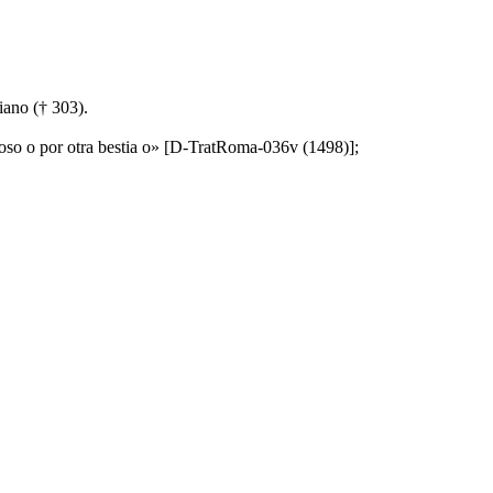
iano († 303).
bioso o por otra bestia o» [D-TratRoma-036v (1498)];