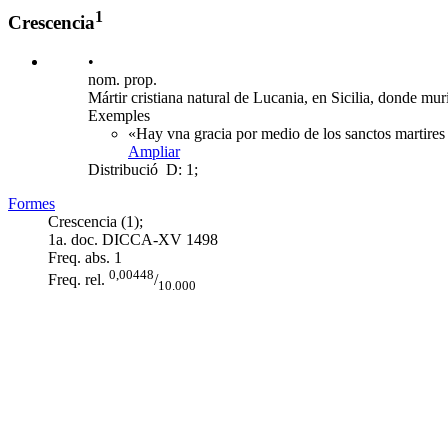
1
Crescencia
•
nom. prop.
Mártir cristiana natural de Lucania, en Sicilia, donde mu
Exemples
«Hay vna gracia por medio de los sanctos martires 
Ampliar
Distribució
D: 1;
Formes
Crescencia (1);
1a. doc. DICCA-XV
1498
Freq. abs.
1
0,00448
Freq. rel.
/
10.000