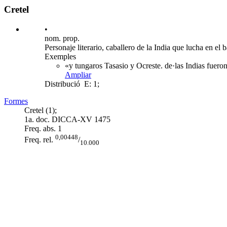
Cretel
•
nom. prop.
Personaje literario, caballero de la India que lucha en e
Exemples
«y tungaros Tasasio y Ocreste. de·las Indias fuero
Ampliar
Distribució
E: 1;
Formes
Cretel (1);
1a. doc. DICCA-XV
1475
Freq. abs.
1
0,00448
Freq. rel.
/
10.000