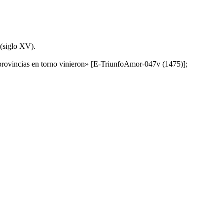
 (siglo XV).
us provincias en torno vinieron» [E-TriunfoAmor-047v (1475)];