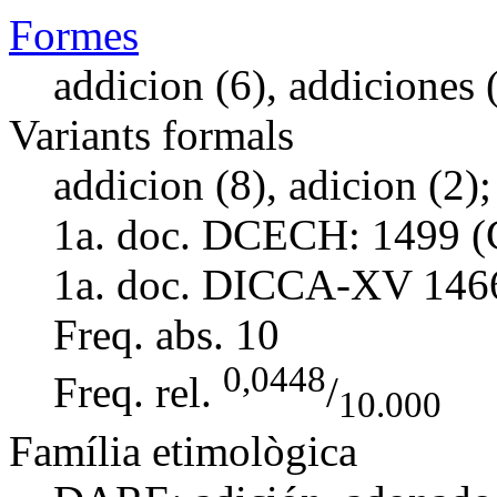
Formes
addicion (6), addiciones (
Variants formals
addicion (8), adicion (2);
1a. doc. DCECH:
1499 (
1a. doc. DICCA-XV
146
Freq. abs.
10
0,0448
Freq. rel.
/
10.000
Família etimològica