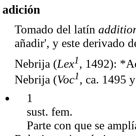
adición
Tomado del latín
additi
añadir', y este derivado 
1
Nebrija (
Lex
, 1492): *A
1
Nebrija (
Voc
, ca. 1495 
1
sust. fem.
Parte con que se amplí