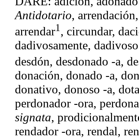
DARE:
adición
,
adonado
Antidotario
,
arrendación
1
arrendar
,
circundar
,
dac
dadivosamente
,
dadivoso
desdón
,
desdonado -a
,
de
donación
,
donado -a
,
don
donativo
,
donoso -a
,
dot
perdonador -ora,
perdona
signata
, prodicionalment
rendador -ora
,
rendal
,
ren