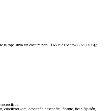
sobre la ropa suya sin costura por» [D-ViajeTSanta-063v (1498)];
 encrucijada;
ón, crucifixor -ora, desconfir, desconfita,
ficante
,
ficar
, fijación,