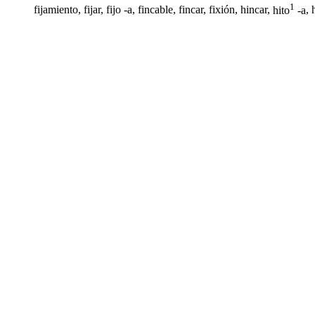
1
fijamiento, fijar,
fijo -a
,
fincable
,
fincar
, fixión,
hincar
,
hito
-a
, 