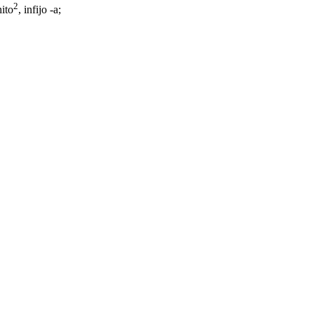
2
hito
,
infijo -a
;