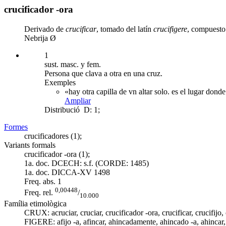
crucificador -ora
Derivado de
crucificar
, tomado del latín
crucifigere
, compuest
Nebrija Ø
1
sust. masc. y fem.
Persona que clava a otra en una cruz.
Exemples
«hay otra capilla de vn altar solo. es el lugar don
Ampliar
Distribució
D: 1;
Formes
crucificadores (1);
Variants formals
crucificador -ora (1);
1a. doc. DCECH:
s.f. (CORDE: 1485)
1a. doc. DICCA-XV
1498
Freq. abs.
1
0,00448
Freq. rel.
/
10.000
Família etimològica
CRUX: acruciar,
cruciar
,
crucificador -ora
,
crucificar
,
crucifijo
,
FIGERE:
afijo -a
, afincar,
ahincadamente
,
ahincado -a
,
ahincar