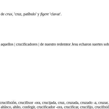
o de
crux
, 'cruz, patíbulo' y
figere
'clavar'.
de aquellos | crucificadores | de nuestro redemtor Jesu echaron suertes 
 crucifixión, crucifixor -ora,
crucijada
,
cruz
,
cruzada
,
cruzado -a
,
cruzar
,
,
ahínco
,
ahíto
,
confegir
,
crucificador -ora
,
crucificar
,
crucifijo
, crucifixi