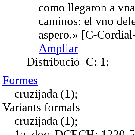
como llegaron a vna 
caminos: el vno dele
aspero.» [C-Cordial
Ampliar
Distribució
C: 1;
Formes
cruzijada (1);
Variants formals
cruzijada (1);
1a. doc. DCECH:
1220-5