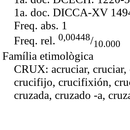
1a. doc. DICCA-XV
149
Freq. abs.
1
0,00448
Freq. rel.
/
10.000
Família etimològica
CRUX: acruciar,
cruciar
,
crucifijo
, crucifixión, cr
cruzada
,
cruzado -a
,
cruz