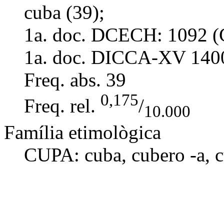
cuba (39);
1a. doc. DCECH:
1092 (
1a. doc. DICCA-XV
140
Freq. abs.
39
0,175
Freq. rel.
/
10.000
Família etimològica
CUPA:
cuba
,
cubero
-a, 