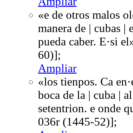
Ampliar
«e de otros malos ol
manera de | cubas | 
pueda caber. E·si e
60)];
Ampliar
«los tienpos. Ca en
boca de la | cuba | a
setentrion. e onde q
036r (1445-52)];