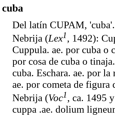
cuba
Del latín CUPAM, 'cuba'.
1
Nebrija (
Lex
, 1492): Cu
Cuppula. ae. por cuba o 
por cosa de cuba o tinaja.
cuba. Eschara. ae. por la 
ae. por cometa de figura 
1
Nebrija (
Voc
, ca. 1495 
cuppa .ae. dolium ligne