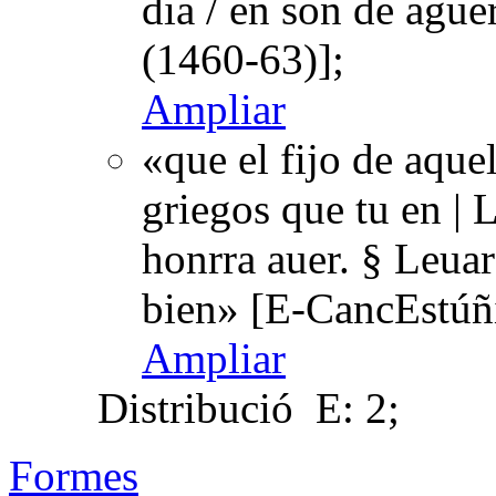
dia / en son de agu
(1460-63)];
Ampliar
«que el fijo de aque
griegos que tu en |
honrra auer. § Leuar
bien» [E-CancEstúñ
Ampliar
Distribució
E: 2;
Formes