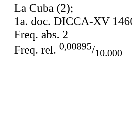
La Cuba (2);
1a. doc. DICCA-XV
146
Freq. abs.
2
0,00895
Freq. rel.
/
10.000