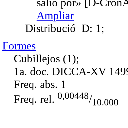
salio por» [D-Cron
Ampliar
Distribució
D: 1;
Formes
Cubillejos (1);
1a. doc. DICCA-XV
149
Freq. abs.
1
0,00448
Freq. rel.
/
10.000