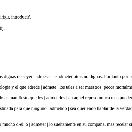
dirigir, introducir'.
ij.
as dignas de seyer | admesas | e admeter otras no dignas. Por tanto por
ologia y el que adrede | admete | los tales a ser maestros: pecca mort
o es manifiesto que los | admetidos | en aquel reposo nunca mas pueden
stinada para que ninguno | admetido | sea queriendo hablar de·la verda
r mucho d·el: o | admeter | lo sueltamente en su compaña. mas recelar 