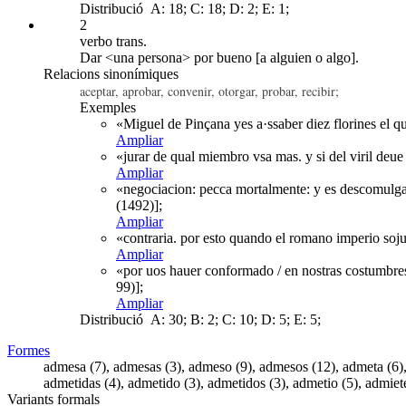
Distribució
A: 18; C: 18; D: 2; E: 1;
2
verbo trans.
Dar <una persona> por bueno [a alguien o algo].
Relacions sinonímiques
aceptar, aprobar, convenir, otorgar, probar, recibir;
Exemples
«Miguel de Pinçana yes a·ssaber diez florines el qu
Ampliar
«jurar de qual miembro vsa mas. y si del viril deu
Ampliar
«negociacion: pecca mortalmente: y es descomulga
(1492)];
Ampliar
«contraria. por esto quando el romano imperio sojuz
Ampliar
«por uos hauer conformado / en nostras costumbres 
99)];
Ampliar
Distribució
A: 30; B: 2; C: 10; D: 5; E: 5;
Formes
admesa (7), admesas (3), admeso (9), admesos (12), admeta (6), 
admetidas (4), admetido (3), admetidos (3), admetio (5), admiete 
Variants formals