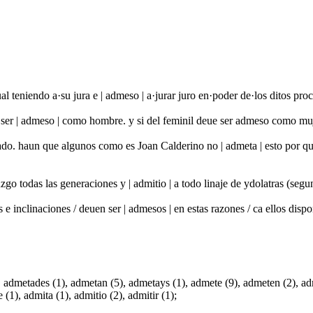
al teniendo a·su jura e | admeso | a·jurar juro en·poder de·los ditos p
e ser | admeso | como hombre. y si del feminil deue ser admeso como mu
do. haun que algunos como es Joan Calderino no | admeta | esto por qu
go todas las generaciones y | admitio | a todo linaje de ydolatras (segu
e inclinaciones / deuen ser | admesos | en estas razones / ca ellos di
admetades (1), admetan (5), admetays (1), admete (9), admeten (2), adme
(1), admita (1), admitio (2), admitir (1);