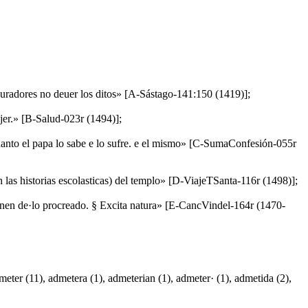
rocuradores no deuer los ditos» [A-Sástago-141:150 (1419)];
jer.» [B-Salud-023r (1494)];
anto el papa lo sabe e lo sufre. e el mismo» [C-SumaConfesión-055r
n las historias escolasticas) del templo» [D-ViajeTSanta-116r (1498)];
sponen de·lo procreado. § Excita natura» [E-CancVindel-164r (1470-
ter (11), admetera (1), admeterian (1), admeter· (1), admetida (2),