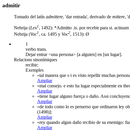
admitir
Tomado del latín
admittere
, 'dar entrada', derivado de
mittere
, '
1
Nebrija (
Lex
, 1492): *Admitto .is. por recebir para si. actiuum i
1
2
Nebrija (
Voc
, ca. 1495 y
Voc
, 1513): Ø
1
verbo trans.
Dejar entrar <una persona> [a alguien] en [un lugar].
Relacions sinonímiques
recibir;
Exemples
«tal manera que s·i es visto repellir muchas person
Ampliar
«mal consejo. e esto ha lugar especialmente en the
Ampliar
«tiene lugar alguno fuerça o daño. Assi concluyend
Ampliar
«de todo como lo es peruerso que ordinaron ley ob
(1498)];
Ampliar
«rey quando algun daño recibio de su enemigo: fia
Ampliar