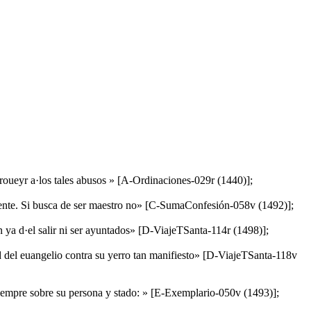
 proueyr a·los tales abusos » [A-Ordinaciones-029r (1440)];
almente. Si busca de ser maestro no» [C-SumaConfesión-058v (1492)];
 ya d·el salir ni ser ayuntados» [D-ViajeTSanta-114r (1498)];
d del euangelio contra su yerro tan manifiesto» [D-ViajeTSanta-118v
siempre sobre su persona y stado: » [E-Exemplario-050v (1493)];