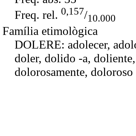
0,157
Freq. rel.
/
10.000
Família etimològica
DOLERE:
adolecer
, adol
doler
,
dolido -a
,
doliente
dolorosamente
,
doloroso 