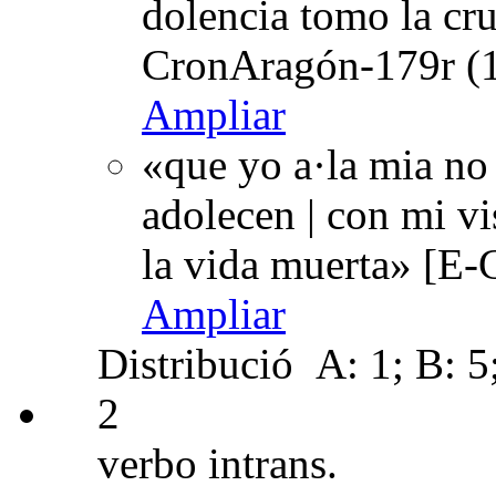
dolencia tomo la cr
CronAragón-179r (1
Ampliar
«que yo a·la mia no 
adolecen | con mi v
la vida muerta» [E-
Ampliar
Distribució
A: 1; B: 5;
2
verbo intrans.