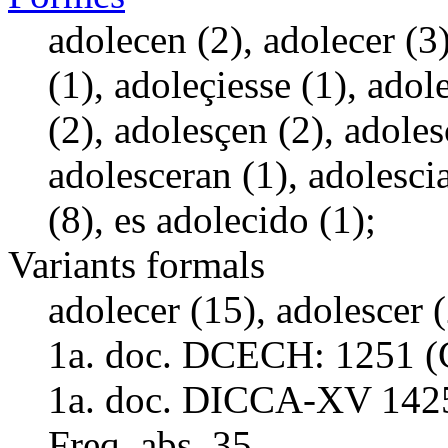
adolecen (2), adolecer (3
(1), adoleçiesse (1), adol
(2), adolesçen (2), adoles
adolesceran (1), adolescia
(8), es adolecido (1);
Variants formals
adolecer (15), adolescer 
1a. doc. DCECH:
1251 (
1a. doc. DICCA-XV
142
Freq. abs.
35