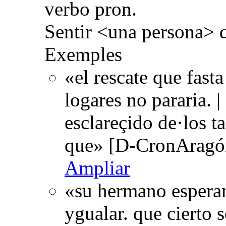
verbo pron.
Sentir <una persona> d
Exemples
«el rescate que fast
logares no pararia. |
esclareçido de·los t
que» [D-CronAragó
Ampliar
«su hermano esperan
ygualar. que cierto s