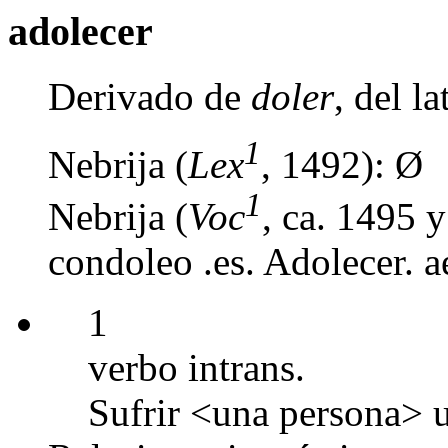
adolecer
Derivado de
doler
, del l
1
Nebrija (
Lex
, 1492): Ø
1
Nebrija (
Voc
, ca. 1495 
condoleo .es. Adolecer. ae
1
verbo intrans.
Sufrir <una persona> u