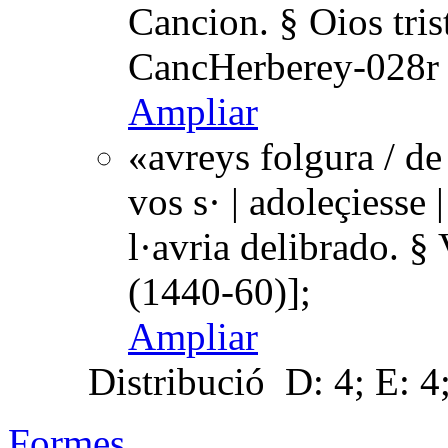
Cancion. § Oios tris
CancHerberey-028r 
Ampliar
«avreys folgura / de
vos s· | adoleçiesse |
l·avria delibrado. 
(1440-60)];
Ampliar
Distribució
D: 4; E: 4
Formes