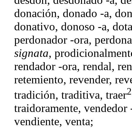
donación
,
donado -a
,
don
donativo
,
donoso -a
,
dot
perdonador -ora,
perdona
signata
, prodicionalment
rendador -ora
,
rendal
,
ren
retemiento
,
revender
,
rev
2
tradición
,
traditiva
, traer
traidoramente,
vendedor 
vendiente
,
venta
;