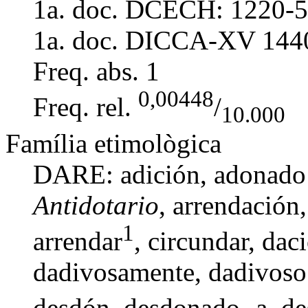
1a. doc. DCECH:
1220-5
1a. doc. DICCA-XV
144
Freq. abs.
1
0,00448
Freq. rel.
/
10.000
Família etimològica
DARE:
adición
,
adonado
Antidotario
,
arrendación
1
arrendar
,
circundar
,
dac
dadivosamente
,
dadivoso
desdón
,
desdonado -a
,
de