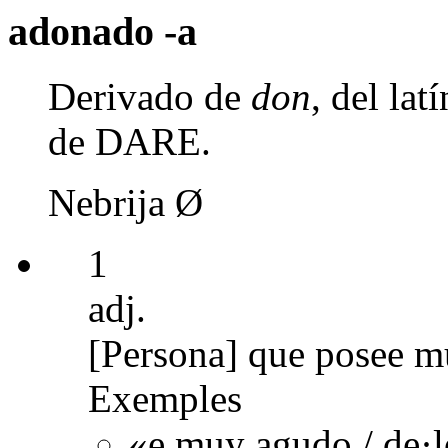
adonado -a
Derivado de
don
, del la
de DARE.
Nebrija Ø
1
adj.
[Persona] que posee mu
Exemples
«e muy agudo / de·lo