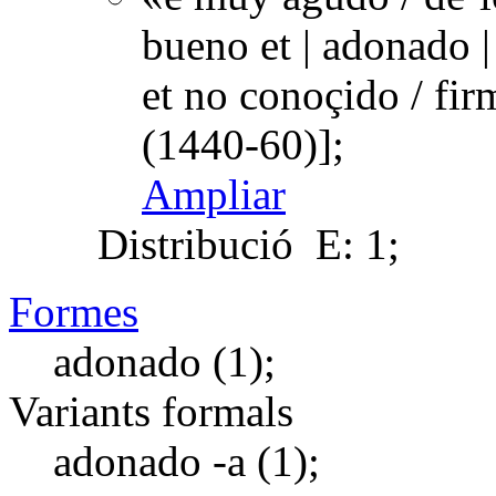
bueno et | adonado |
et no conoçido / fi
(1440-60)];
Ampliar
Distribució
E: 1;
Formes
adonado (1);
Variants formals
adonado -a (1);