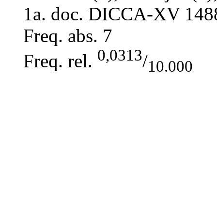
1a. doc. DICCA-XV
148
Freq. abs.
7
0,0313
Freq. rel.
/
10.000