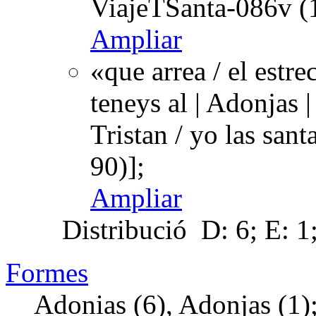
ViajeTSanta-086v (
Ampliar
«que arrea / el estre
teneys al | Adonjas |
Tristan / yo las sa
90)];
Ampliar
Distribució
D: 6; E: 1
Formes
Adonias (6), Adonjas (1)