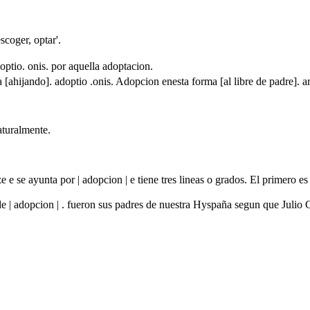
escoger, optar'.
optio. onis. por aquella adoptacion.
[ahijando]. adoptio .onis. Adopcion enesta forma [al libre de padre]. ar
aturalmente.
aze e se ayunta por | adopcion | e tiene tres lineas o grados. El primer
jo de | adopcion | . fueron sus padres de nuestra Hyspaña segun que Jul