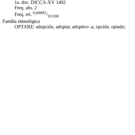
1a. doc. DICCA-XV
1492
Freq. abs.
2
0,00895
Freq. rel.
/
10.000
Família etimològica
OPTARE:
adopción
,
adoptar
,
adoptivo -a
,
opción
,
optado
;