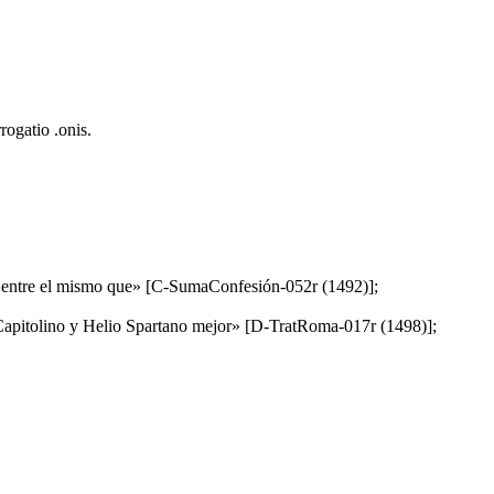
rogatio .onis.
o es entre el mismo que» [C-SumaConfesión-052r (1492)];
io Capitolino y Helio Spartano mejor» [D-TratRoma-017r (1498)];