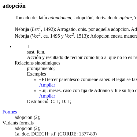
adopción
Tomado del latín
adoptionem
, 'adopción', derivado de
optare
, '
1
Nebrija (
Lex
, 1492): Arrogatio. onis. por aquella adopcion. Ad
1
2
Nebrija (
Voc
, ca. 1495 y
Voc
, 1513): Adopcion enesta manera 
1
sust. fem.
Acción y resultado de recibir como hijo al que no lo es n
Relacions sinonímiques
prohijamiento;
Exemples
«El tercer parentesco conuiene saber. el legal se f
Ampliar
«.iij. meses. caso con fija de Adriano y fue su fi
Ampliar
Distribució
C: 1; D: 1;
Formes
adopcion (2);
Variants formals
adopcion (2);
1a. doc. DCECH:
s.f. (CORDE: 1377-89)