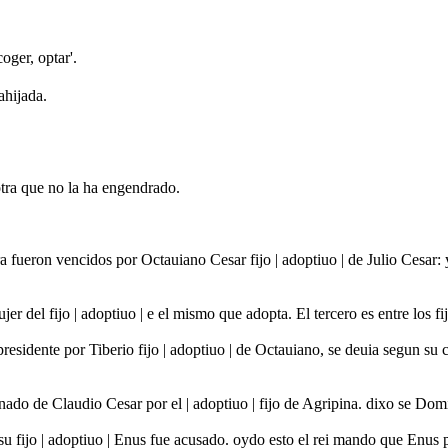
coger, optar'.
ahijada.
tra que no la ha engendrado.
ueron vencidos por Octauiano Cesar fijo | adoptiuo | de Julio Cesar: y
jer del fijo | adoptiuo | e el mismo que adopta. El tercero es entre los
 presidente por Tiberio fijo | adoptiuo | de Octauiano, se deuia segun s
nado de Claudio Cesar por el | adoptiuo | fijo de Agripina. dixo se 
su fijo | adoptiuo | Enus fue acusado. oydo esto el rei mando que Enus