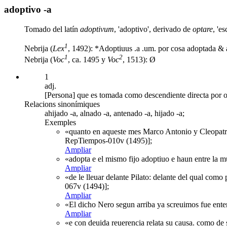
adoptivo -a
Tomado del latín
adoptivum
, 'adoptivo', derivado de
optare
, 'es
1
Nebrija (
Lex
, 1492): *Adoptiuus .a .um. por cosa adoptada & 
1
2
Nebrija (
Voc
, ca. 1495 y
Voc
, 1513): Ø
1
adj.
[Persona] que es tomada como descendiente directa por o
Relacions sinonímiques
ahijado -a, alnado -a, antenado -a, hijado -a;
Exemples
«quanto en aqueste mes Marco Antonio y Cleopatra f
RepTiempos-010v (1495)];
Ampliar
«adopta e el mismo fijo adoptiuo e haun entre la mu
Ampliar
«de le lleuar delante Pilato: delante del qual como
067v (1494)];
Ampliar
«El dicho Nero segun arriba ya screuimos fue ente
Ampliar
«e con deuida reuerencia relata su causa. como de 