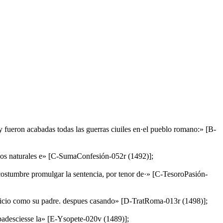
 fueron acabadas todas las guerras ciuiles en·el pueblo romano:» [B-
 fijos naturales e» [C-SumaConfesión-052r (1492)];
u costumbre promulgar la sentencia, por tenor de·» [C-TesoroPasión-
Domicio como su padre. despues casando» [D-TratRoma-013r (1498)];
 padesciesse la» [E-Ysopete-020v (1489)];