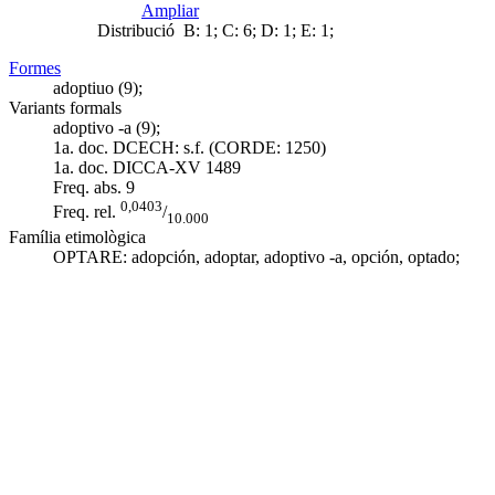
Ampliar
Distribució
B: 1; C: 6; D: 1; E: 1;
Formes
adoptiuo (9);
Variants formals
adoptivo -a (9);
1a. doc. DCECH:
s.f. (CORDE: 1250)
1a. doc. DICCA-XV
1489
Freq. abs.
9
0,0403
Freq. rel.
/
10.000
Família etimològica
OPTARE:
adopción
,
adoptar
,
adoptivo -a
,
opción
,
optado
;