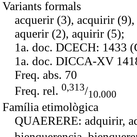
Variants formals
acquerir (3), acquirir (9),
aquerir (2), aquirir (5);
1a. doc. DCECH:
1433 (
1a. doc. DICCA-XV
141
Freq. abs.
70
0,313
Freq. rel.
/
10.000
Família etimològica
QUAERERE:
adquirir
,
a
bienquerencia
,
bienquere