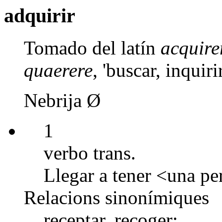
adquirir
Tomado del latín
acquire
quaerere
, 'buscar, inquirir
Nebrija Ø
1
verbo trans.
Llegar a tener <una pe
Relacions sinonímiques
receptar, recoger;