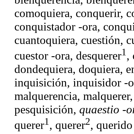
comoquiera
,
conquerir
,
c
conquistador -ora
,
conqui
cuantoquiera
,
cuestión
,
c
1
cuestor -ora,
desquerer
,
dondequiera
,
doquiera
,
e
inquisición
,
inquisidor -o
malquerencia
,
malquerer
pesquisición,
quaestio -o
1
2
querer
, querer
,
querido