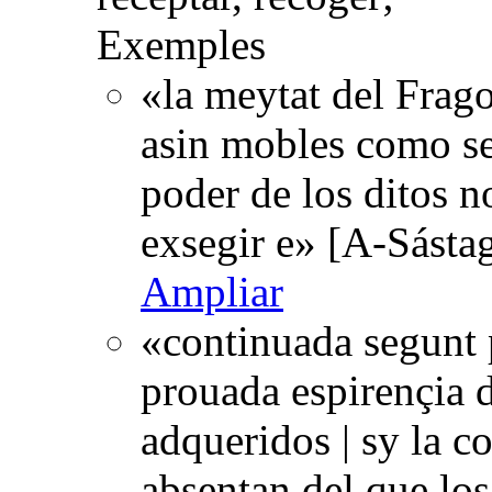
Exemples
«la meytat del Frago
asin mobles como sed
poder de los ditos 
exsegir e» [A-Sásta
Ampliar
«continuada segunt p
prouada espirençia d
adqueridos | sy la c
absentan del que lo