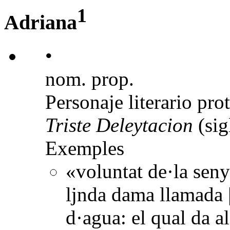
1
Adriana
•
nom. prop.
Personaje literario pr
Triste Deleytacion
(sig
Exemples
«voluntat de·la seny
ljnda dama llamada |
d·agua: el qual da a