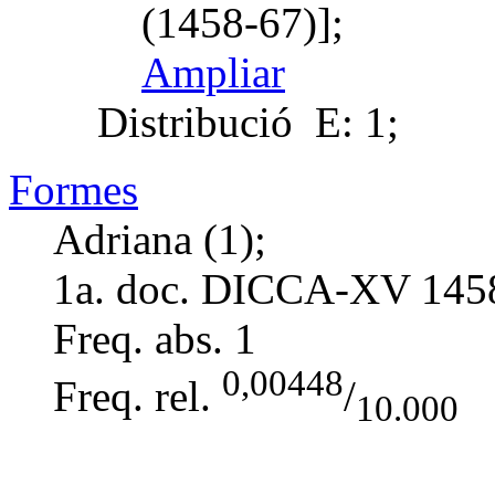
(1458-67)];
Ampliar
Distribució
E: 1;
Formes
Adriana (1);
1a. doc. DICCA-XV
145
Freq. abs.
1
0,00448
Freq. rel.
/
10.000