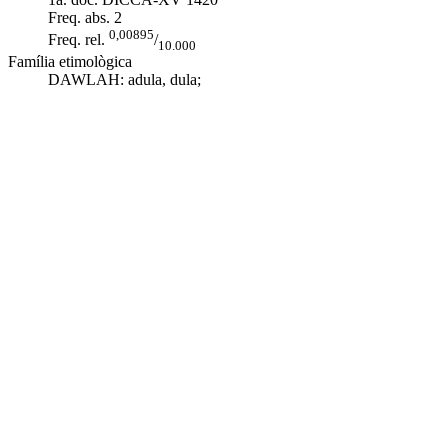
Freq. abs.
2
0,00895
Freq. rel.
/
10.000
Família etimològica
DAWLAH:
adula
,
dula
;