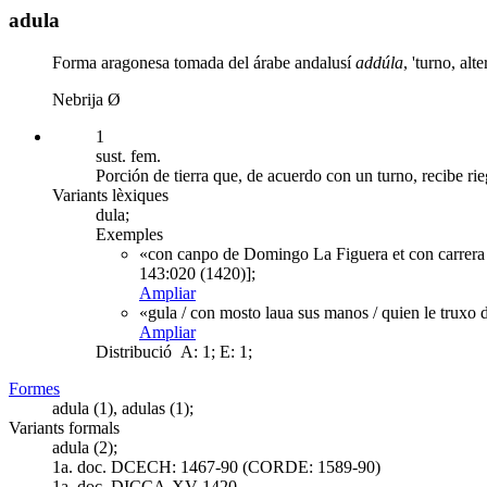
adula
Forma aragonesa tomada del árabe andalusí
addúla
, 'turno, alte
Nebrija Ø
1
sust. fem.
Porción de tierra que, de acuerdo con un turno, recibe ri
Variants lèxiques
dula;
Exemples
«con canpo de Domingo La Figuera et con carrera p
143:020 (1420)];
Ampliar
«gula / con mosto laua sus manos / quien le truxo 
Ampliar
Distribució
A: 1; E: 1;
Formes
adula (1), adulas (1);
Variants formals
adula (2);
1a. doc. DCECH:
1467-90 (CORDE: 1589-90)
1a. doc. DICCA-XV
1420