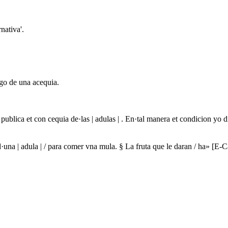
rnativa'.
ego de una acequia.
ublica et con cequia de·las | adulas | . En·tal manera et condicion 
d·una | adula | / para comer vna mula. § La fruta que le daran / ha» [