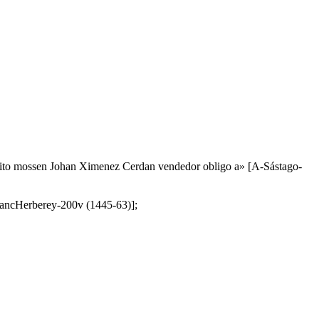
yo dito mossen Johan Ximenez Cerdan vendedor obligo a» [A-Sástago-
E-CancHerberey-200v (1445-63)];