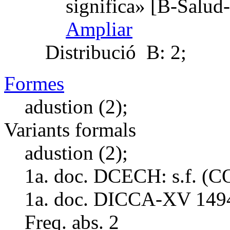
significa» [B-Salud
Ampliar
Distribució
B: 2;
Formes
adustion (2);
Variants formals
adustion (2);
1a. doc. DCECH:
s.f. (
1a. doc. DICCA-XV
149
Freq. abs.
2