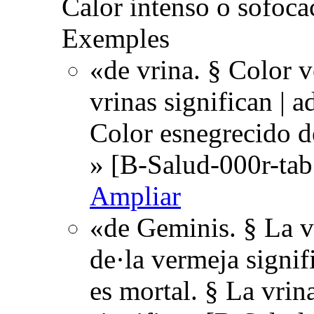
Calor intenso o sofoca
Exemples
«de vrina. § Color v
vrinas significan | 
Color esnegrecido de
» [B-Salud-000r-tab
Ampliar
«de Geminis. § La v
de·la vermeja signif
es mortal. § La vrin