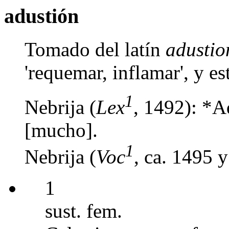
adustión
Tomado del latín
adusti
'requemar, inflamar', y e
1
Nebrija (
Lex
, 1492): *A
[mucho].
1
Nebrija (
Voc
, ca. 1495 
1
sust. fem.