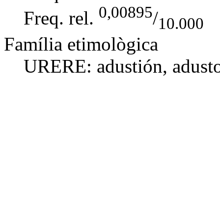
0,00895
Freq. rel.
/
10.000
Família etimològica
URERE:
adustión
,
adusto