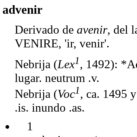
advenir
Derivado de
avenir
, del
VENIRE, 'ir, venir'.
1
Nebrija (
Lex
, 1492): *A
lugar. neutrum .v.
1
Nebrija (
Voc
, ca. 1495 
.is. inundo .as.
1