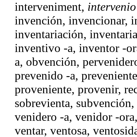
interveniment
,
intervenio 
invención
,
invencionar
,
i
inventariación
,
inventaria
inventivo -a
,
inventor -or
a
,
obvención
,
pervenider
prevenido -a, prevenient
proveniente
,
provenir
,
re
sobrevienta
,
subvención
venidero -a
,
venidor -ora
ventar
,
ventosa
,
ventosid