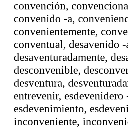
convención
,
convenciona
convenido -a,
convenienc
convenientemente
,
conve
conventual,
desavenido -
desaventuradamente
,
des
desconvenible, desconve
desventura
,
desventurad
entrevenir
,
esdevenidero 
esdevenimiento
,
esdeveni
inconveniente
, inconven