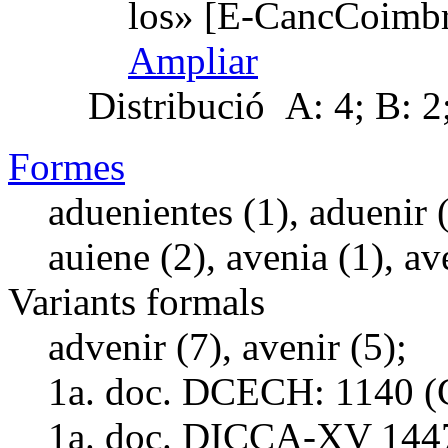
los» [E-CancCoimbr
Ampliar
Distribució
A: 4; B: 2;
Formes
aduenientes (1), aduenir (
auiene (2), avenia (1), av
Variants formals
advenir (7), avenir (5);
1a. doc. DCECH:
1140 (
1a. doc. DICCA-XV
144