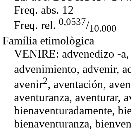
Freq. abs.
12
0,0537
Freq. rel.
/
10.000
Família etimològica
VENIRE: advenedizo -a
advenimiento
,
advenir
,
a
2
avenir
, aventación,
aven
aventuranza
,
aventurar
,
a
bienaventuradamente
,
bi
bienaventuranza
,
bienven