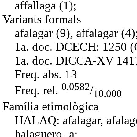
affallaga (1);
Variants formals
afalagar (9), affalagar (4)
1a. doc. DCECH:
1250 (
1a. doc. DICCA-XV
141
Freq. abs.
13
0,0582
Freq. rel.
/
10.000
Família etimològica
HALAQ:
afalagar
,
afalag
halaguero -a
;