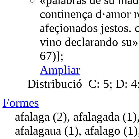
continença d·amor re
afeçionados jestos. 
vino declarando su»
67)];
Ampliar
Distribució
C: 5; D: 4;
Formes
afalaga (2), afalagada (1)
afalagaua (1), afalago (1)