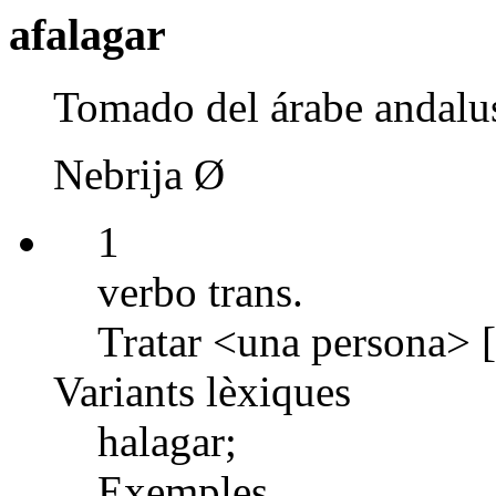
afalagar
Tomado del árabe andalu
Nebrija Ø
1
verbo trans.
Tratar <una persona> [
Variants lèxiques
halagar;
Exemples