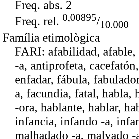
Freq. abs.
2
0,00895
Freq. rel.
/
10.000
Família etimològica
FARI: afabilidad,
afable
,
-a
,
antiprofeta
,
cacefatón
enfadar,
fábula
,
fabulador
a
, facundia,
fatal
,
habla
,
-ora
, hablante,
hablar
,
hab
infancia
, infando -a,
infa
malhadado -a
,
malvado -