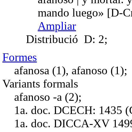
mando luego» [D-C
Ampliar
Distribució
D: 2;
Formes
afanosa (1), afanoso (1);
Variants formals
afanoso -a (2);
1a. doc. DCECH:
1435 (
1a. doc. DICCA-XV
149