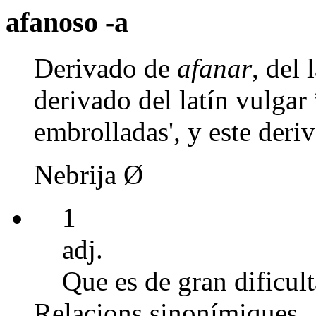
afanoso -a
Derivado de
afanar
, del
derivado del latín vulg
embrolladas', y este der
Nebrija Ø
1
adj.
Que es de gran dificult
Relacions sinonímiques