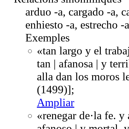
arduo -a, cargado -a, ca
enhiesto -a, estrecho -a
Exemples
«tan largo y el traba
tan | afanosa | y ter
alla dan los moros 
(1499)];
Ampliar
«renegar de·la fe. y 
afanoso | y mortal. 