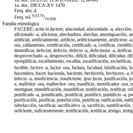
1a. doc. DICCA-XV
1470
Freq. abs.
4
0,0179
Freq. rel.
/
10.000
Família etimològica
FACERE:
actio in factum
, afacendad,
afacendado -a
,
afección
,
aficionado -a
,
aficionar
, ahechadura, ahechar, amortiguación, 
artificial
,
artificialmente
,
artificio
,
artificiosamente
,
artificioso -a
ora
, calfamiento,
certificación
,
certificado -a
,
certificar
,
científic
damnificar
,
defeciar
,
defecto
,
defecto -a
,
defectuoso -a
,
deificar
desprovechado -a,
desprovecho
,
difícil
,
dificultad
, dificultar, d
ejemplificar
,
escalfamiento
,
escalfar
,
escarificación
,
esclarificar
,
factible
, factivo -a,
factor -ora
,
factura
,
facultad
,
falsificación
,
fa
hacendera
,
hacer
,
hacienda
,
haciente
,
hechicería
, hechicero -a,
infecto -a
,
insuficiencia
,
insuficiente
,
ipso facto
,
justificación
, j
a
, malfeitor -ora,
malhechor -ora
,
manificio
,
metrificador -ora
,
m
mortiguar
,
mundificación
,
mundificar
,
notificación
,
notificar
,
ofi
petrificado -a
,
pontificado
,
pontifical
,
pontífice
,
pontificio -a
,
pr
purificación,
purificar
,
putrefacción
, putrificar, ratificación,
ratif
rubefacción
,
sacrificar
, sacrificativo -a,
sacrificio
,
santificación
,
suficiente
,
suficientemente
,
testificación
,
testificar
,
testigo
,
testi