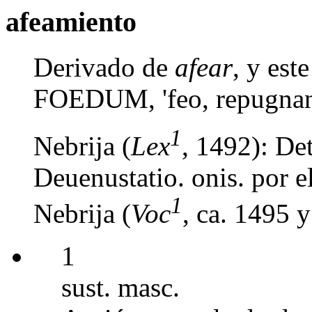
afeamiento
Derivado de
afear
, y est
FOEDUM, 'feo, repugnan
1
Nebrija (
Lex
, 1492): Det
Deuenustatio. onis. por e
1
Nebrija (
Voc
, ca. 1495 
1
sust. masc.