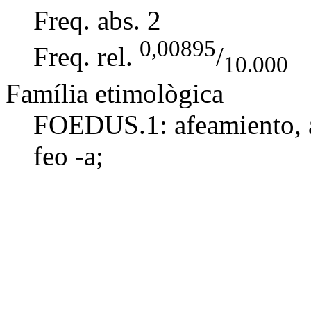
Freq. abs.
2
0,00895
Freq. rel.
/
10.000
Família etimològica
FOEDUS.1:
afeamiento
,
feo -a
;