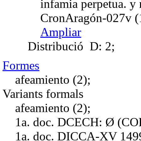
infamia perpetua. y 
CronAragón-027v (
Ampliar
Distribució
D: 2;
Formes
afeamiento (2);
Variants formals
afeamiento (2);
1a. doc. DCECH:
Ø (COR
1a. doc. DICCA-XV
149