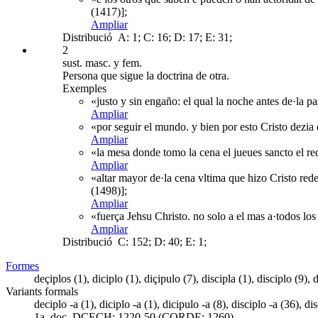
(1417)];
Ampliar
Distribució
A: 1; C: 16; D: 17; E: 31;
2
sust. masc. y fem.
Persona que sigue la doctrina de otra.
Exemples
«justo y sin engaño: el qual la noche antes de·la p
Ampliar
«por seguir el mundo. y bien por esto Cristo dezia 
Ampliar
«la mesa donde tomo la cena el jueues sancto el r
Ampliar
«altar mayor de·la cena vltima que hizo Cristo red
(1498)];
Ampliar
«fuerça Jehsu Christo. no solo a el mas a·todos los
Ampliar
Distribució
C: 152; D: 40; E: 1;
Formes
deçiplos (1), diciplo (1), diçipulo (7), discipla (1), disciplo (9),
Variants formals
deciplo -a (1), diciplo -a (1), dicipulo -a (8), disciplo -a (36), di
1a. doc. DCECH:
1220-50 (CORDE: 1260)