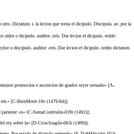
 otro. Dictatum. i. la lecion que torna el dicipulo. Discipula. ae. por la
or oidor o dicipulo. auditor .oris. Dar lecion el dicipulo. reddo
oydor o discipulo. auditor .oris. Dar lecion el dicipulo. reddo dictatum.
admission promocion e ascencion de·grados seyer seruado» [A-
e a·mi.» [C-BienMorir-18v (1479-84)];
e al pariente: es» [C-SumaConfesión-039r (1492)];
s. del rey sobre la» [D-CronAragón-083r (1499)];
amiento. Por estado de diçipulo entiendo» [E-TrabHércules-053r