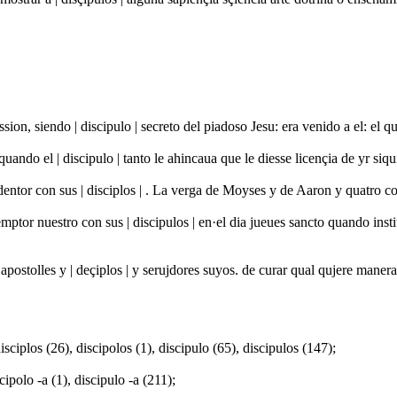
assion, siendo | discipulo | secreto del piadoso Jesu: era venido a el: e
quando el | discipulo | tanto le ahincaua que le diesse licençia de yr s
edentor con sus | disciplos | . La verga de Moyses y de Aaron y quatro
emptor nuestro con sus | discipulos | en·el dia jueues sancto quando i
 apostolles y | deçiplos | y serujdores suyos. de curar qual qujere maner
 disciplos (26), discipolos (1), discipulo (65), discipulos (147);
scipolo -a (1), discipulo -a (211);