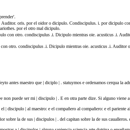
aprender'.
 Auditor. oris. por el oidor o dicipulo. Condiscipulus. i. por dicipulo con
riothes. por el otro mal dicipulo.
pulo con otro. condiscipulus .i. Dicipulo mientras oie. acusticus .i. Audit
 con otro. condiscipulus .i. Dicipulo mientras oie. acusticus .i. Auditor 
feyto antes maestro que | diciplo | . statuymos e ordenamos cerqua la 
e non puede ser mi | discipulo | . E en otra parte dize. Si alguno vien
 e el | discipulo | al maestro: e el compañero al compañero: e el parient
or sobre la de sus | discipulos | . del capitan sobre la de sus cauallero
 mostrar a | disçipulos | alguna sapiençia sçiencia arte dotrina o enseñ