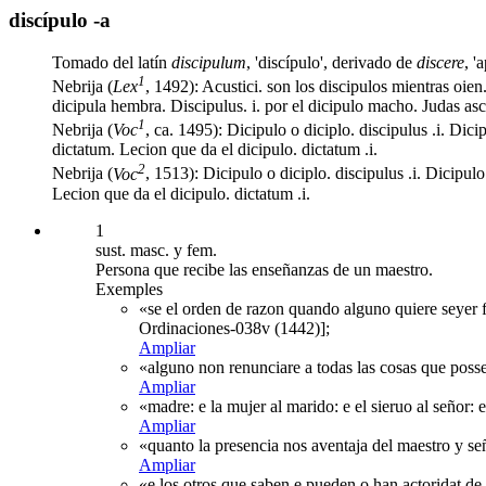
discípulo -a
Tomado del latín
discipulum
, 'discípulo', derivado de
discere
, '
1
Nebrija (
Lex
, 1492): Acustici. son los discipulos mientras oien.
dicipula hembra. Discipulus. i. por el dicipulo macho. Judas asca
1
Nebrija (
Voc
, ca. 1495): Dicipulo o diciplo. discipulus .i. Dici
dictatum. Lecion que da el dicipulo. dictatum .i.
2
Nebrija (
Voc
, 1513): Dicipulo o diciplo. discipulus .i. Dicipulo
Lecion que da el dicipulo. dictatum .i.
1
sust. masc. y fem.
Persona que recibe las enseñanzas de un maestro.
Exemples
«se el orden de razon quando alguno quiere seyer 
Ordinaciones-038v (1442)];
Ampliar
«alguno non renunciare a todas las cosas que posse
Ampliar
«madre: e la mujer al marido: e el sieruo al señor:
Ampliar
«quanto la presencia nos aventaja del maestro y señ
Ampliar
«e los otros que saben e pueden o han actoridat de