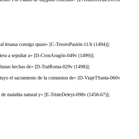
l qual leuaua consigo quasi» [C-TesoroPasión-113r (1494)];
iquiera a sepultar a» [D-CronAragón-049v (1499)];
 colunas hechas de» [D-TratRoma-029v (1498)];
nstituyo el sacramento de·la comunion de» [D-ViajeTSanta-060v
a de malaltia natural y» [E-TristeDeleyt-098v (1458-67)];