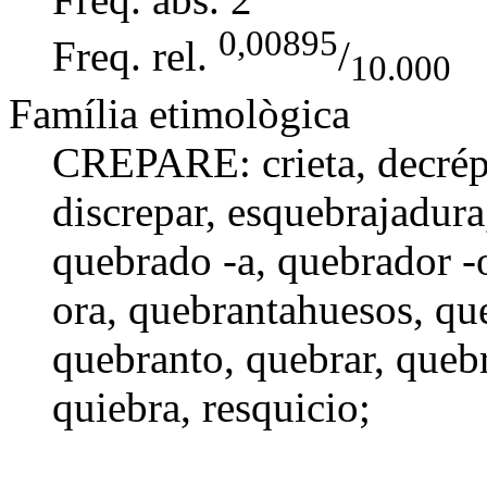
0,00895
Freq. rel.
/
10.000
Família etimològica
CREPARE: crieta,
decrép
discrepar
,
esquebrajadura
quebrado -a
,
quebrador -
ora
,
quebrantahuesos
,
qu
quebranto
,
quebrar
,
queb
quiebra
, resquicio;