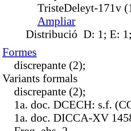
TristeDeleyt-171v (
Ampliar
Distribució
D: 1; E: 1
Formes
discrepante (2);
Variants formals
discrepante (2);
1a. doc. DCECH:
s.f. (
1a. doc. DICCA-XV
145
Freq. abs.
2