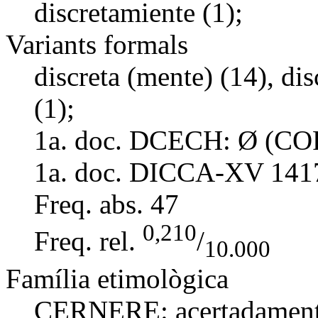
discretamiente (1);
Variants formals
discreta (mente) (14), di
(1);
1a. doc. DCECH:
Ø (COR
1a. doc. DICCA-XV
141
Freq. abs.
47
0,210
Freq. rel.
/
10.000
Família etimològica
CERNERE:
acertadamen