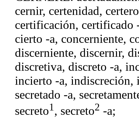
cernir
,
certenidad
,
certero
certificación
,
certificado 
cierto -a
,
concerniente
,
c
discerniente
,
discernir
,
di
discretiva
,
discreto -a
,
in
incierto -a
,
indiscreción
,
secretado -a
,
secretament
1
2
secreto
,
secreto
-a
;