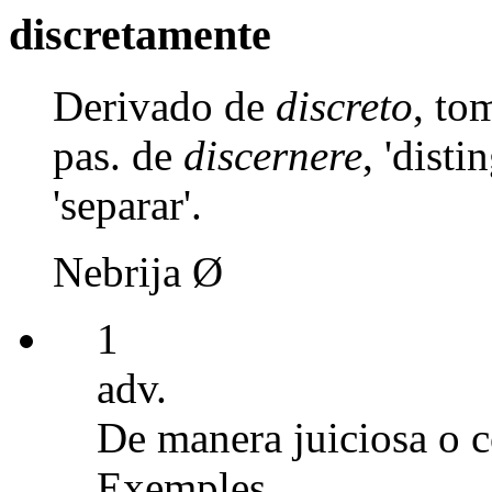
discretamente
Derivado de
discreto
, to
pas. de
discernere
, 'dist
'separar'.
Nebrija Ø
1
adv.
De manera juiciosa o 
Exemples