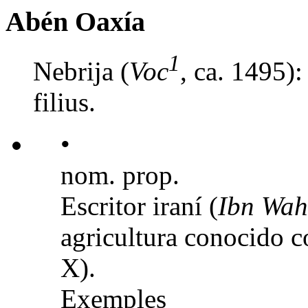
Abén Oaxía
1
Nebrija (
Voc
, ca. 1495):
filius.
•
nom. prop.
Escritor iraní (
Ibn Wah
agricultura conocido
X).
Exemples