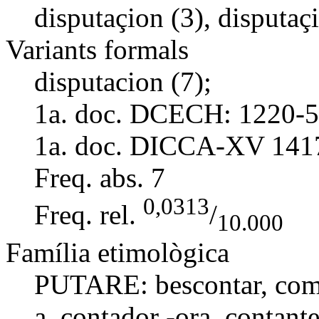
disputaçion (3), disputaç
Variants formals
disputacion (7);
1a. doc. DCECH:
1220-5
1a. doc. DICCA-XV
141
Freq. abs.
7
0,0313
Freq. rel.
/
10.000
Família etimològica
PUTARE:
bescontar
,
com
a
,
contador -ora
,
contant