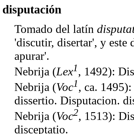
disputación
Tomado del latín
disputa
'discutir, disertar', y est
apurar'.
1
Nebrija (
Lex
, 1492): Dis
1
Nebrija (
Voc
, ca. 1495):
dissertio. Disputacion. dis
2
Nebrija (
Voc
, 1513): Dis
disceptatio.