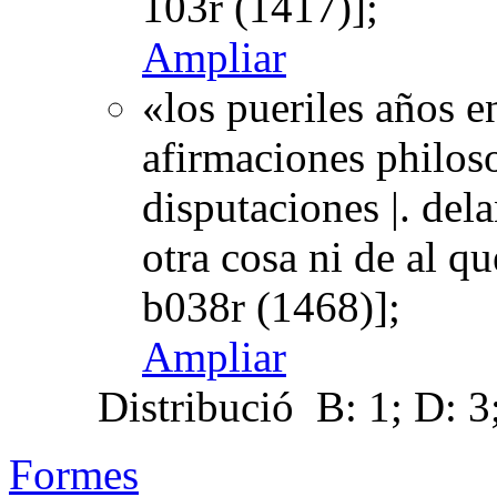
103r (1417)];
Ampliar
«los pueriles años 
afirmaciones philoso
disputaciones |. del
otra cosa ni de al qu
b038r (1468)];
Ampliar
Distribució
B: 1; D: 3;
Formes