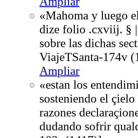
Ampliar
«Mahoma y luego el
dize folio .cxviij. §
sobre las dichas sec
ViajeTSanta-174v (
Ampliar
«estan los entendim
sosteniendo el çielo 
razones declaraçione
dudando sofrir qual