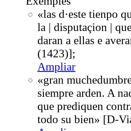
Exemples
«las d·este tienpo q
la | disputaçion | qu
daran a ellas e ave
(1423)];
Ampliar
«gran muchedumbre 
siempre arden. A nad
que prediquen contr
todo su bien» [D-Vi