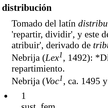
distribución
Tomado del latín
distrib
'repartir, dividir', y este
atribuir', derivado de
trib
1
Nebrija (
Lex
, 1492): *Di
repartimiento.
1
Nebrija (
Voc
, ca. 1495 
1
sust. fem.