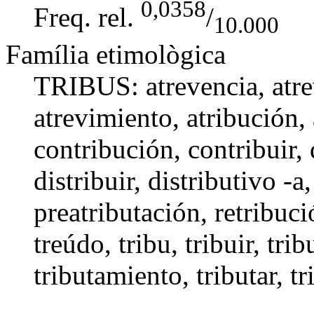
0,0358
Freq. rel.
/
10.000
Família etimològica
TRIBUS:
atrevencia
,
atr
atrevimiento
,
atribución
,
contribución
,
contribuir
,
distribuir
,
distributivo -a
preatributación
,
retribuci
treúdo
,
tribu
,
tribuir
,
trib
tributamiento
,
tributar
,
tr