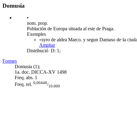
Domusia
•
nom. prop.
Población de Europa situada al este de Praga.
Exemples
«syro de aldea Marco. y segun Damaso de·la ciuda
Ampliar
Distribució
D: 1;
Formes
Domusia (1);
1a. doc. DICCA-XV
1498
Freq. abs.
1
0,00448
Freq. rel.
/
10.000