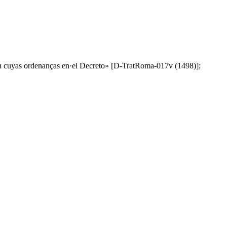
esu cuyas ordenanças en·el Decreto» [D-TratRoma-017v (1498)];