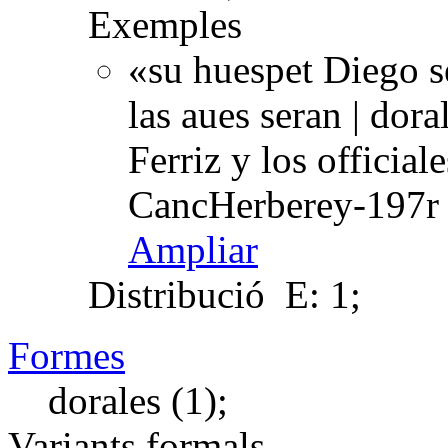
Exemples
«su huespet Diego s
las aues seran | dora
Ferriz y los officia
CancHerberey-197r 
Ampliar
Distribució
E: 1;
Formes
dorales (1);
Variants formals