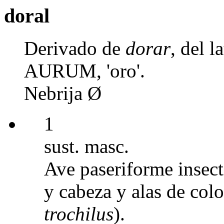
doral
Derivado de
dorar
, del 
AURUM, 'oro'.
Nebrija Ø
1
sust. masc.
Ave paseriforme insect
y cabeza y alas de colo
trochilus
).