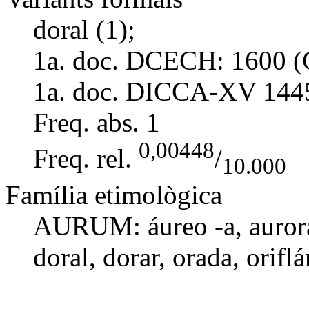
doral (1);
1a. doc. DCECH:
1600 (
1a. doc. DICCA-XV
144
Freq. abs.
1
0,00448
Freq. rel.
/
10.000
Família etimològica
AURUM:
áureo -a
,
auror
doral
,
dorar
, orada,
oriflá