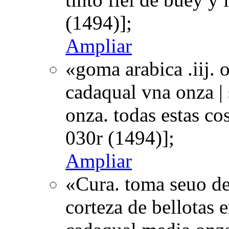
(1494)];
Ampliar
«goma arabica .iij. 
cadaqual vna onza |
onza. todas estas co
030r (1494)];
Ampliar
«Cura. toma seuo de
corteza de bellotas 