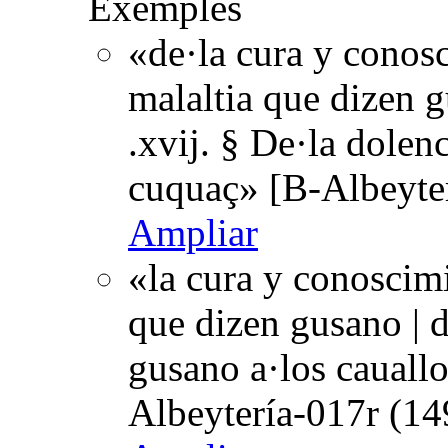
Exemples
«de·la cura y conos
malaltia que dizen g
.xvij. § De·la dolen
cuquaç» [B-Albeyte
Ampliar
«la cura y conoscim
que dizen gusano | d
gusano a·los cauall
Albeytería-017r (14