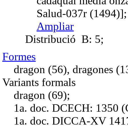
cadaqual media onza
Salud-037r (1494)];
Ampliar
Distribució
B: 5;
Formes
dragon (56), dragones (1
Variants formals
dragon (69);
1a. doc. DCECH:
1350 (
1a. doc. DICCA-XV
141