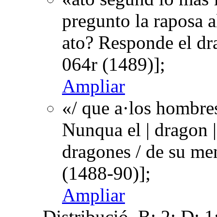
pregunto la raposa al
ato? Responde el dr
064r (1489)];
Ampliar
«/ que a·los hombre
Nunqua el | dragon 
dragones / de su me
(1488-90)];
Ampliar
Distribució
B: 2; D: 1;