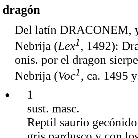
dragón
Del latín DRACONEM, y 
1
Nebrija (
Lex
, 1492): Dr
onis. por el dragon sierpe
1
Nebrija (
Voc
, ca. 1495 
1
sust. masc.
Reptil saurio gecónid
gris pardusco y con lo