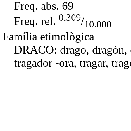
Freq. abs.
69
0,309
Freq. rel.
/
10.000
Família etimològica
DRACO:
drago
,
dragón
,
tragador -ora
,
tragar
,
trag