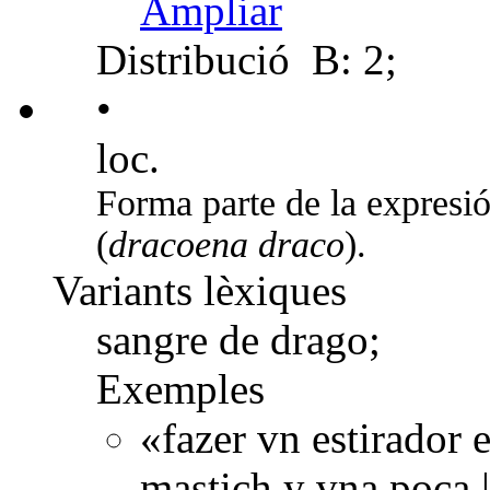
Ampliar
Distribució
B: 2;
•
loc.
Forma parte de la expresi
(
dracoena draco
).
Variants lèxiques
sangre de drago;
Exemples
«fazer vn estirador
mastich y vna poca |