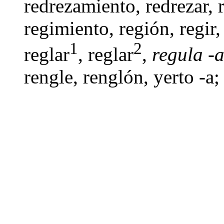
redrezamiento,
redrezar
,
regimiento
,
región
,
regir
1
2
reglar
, reglar
,
regula -
rengle,
renglón
,
yerto -a
;