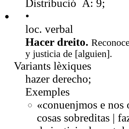
Distribució
A: 9;
•
loc. verbal
Hacer dreito.
Reconocer
y justicia de [alguien].
Variants lèxiques
hazer derecho;
Exemples
«conuenjmos e nos o
cosas sobreditas | fa