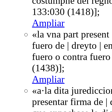
costumpne del regno
133:030 (1418)];
Ampliar
«la vna part present
fuero de | dreyto | e
fuero o contra fuer
(1438)];
Ampliar
«a·la dita juredicci
presentar firma de | 