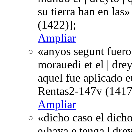
su tierra han en las
(1422)];
Ampliar
«anyos segunt fuero 
morauedi et el | dreyt
aquel fue aplicado e
Rentas2-147v (1417
Ampliar
«dicho caso el dich
e·haya e tenga | dre