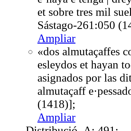
et sobre tres mil su
Sástago-261:050 (1
Ampliar
«dos almutaçaffes c
esleydos et hayan to
asignados por las di
almutaçaff e·pessad
(1418)];
Ampliar
Distribució
A: 491;