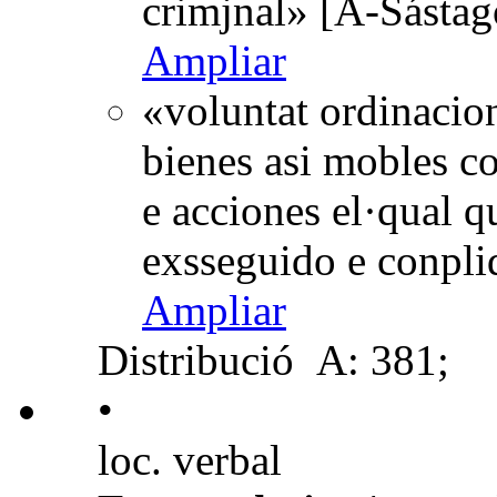
crimjnal» [A-Sástag
Ampliar
«voluntat ordinacio
bienes asi mobles c
e acciones el·qual 
exsseguido e conpli
Ampliar
Distribució
A: 381;
•
loc. verbal