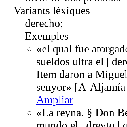
Variants lèxiques
derecho;
Exemples
«el qual fue atorgad
sueldos ultra el | de
Item daron a Miguel 
senyor» [A-Aljamía
Ampliar
«La reyna. § Don Be
mundo el | dreyto | 