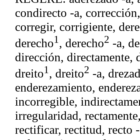
condirecto -a
,
corrección
corregir
, corrigiente,
der
1
2
derecho
,
derecho
-a
, d
dirección
,
directamente
,
1
2
dreito
,
dreito
-a
, dreza
enderezamiento,
endereza
incorregible,
indirectame
irregularidad,
rectamente
rectificar
,
rectitud
,
recto 