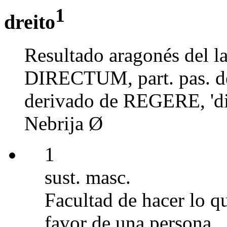
1
dreito
Resultado aragonés del
DIRECTUM, part. pas. de 
derivado de REGERE, 'diri
Nebrija Ø
1
sust. masc.
Facultad de hacer lo qu
favor de una persona.