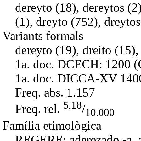
dereyto (18), dereytos (2)
(1), dreyto (752), dreytos
Variants formals
dereyto (19), dreito (15),
1a. doc. DCECH:
1200 (
1a. doc. DICCA-XV
140
Freq. abs.
1.157
5,18
Freq. rel.
/
10.000
Família etimològica
REGERE:
aderezado -a
,