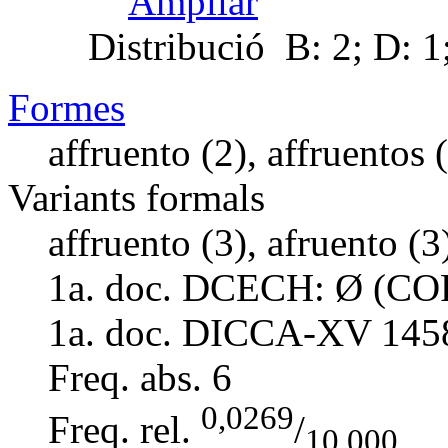
Ampliar
Distribució
B: 2; D: 1;
Formes
affruento (2), affruentos (
Variants formals
affruento (3), afruento (3
1a. doc. DCECH:
Ø (COR
1a. doc. DICCA-XV
145
Freq. abs.
6
0,0269
Freq. rel.
/
10.000