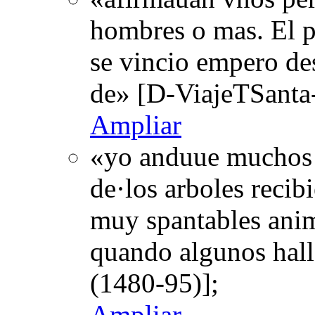
hombres o mas. El pr
se vincio empero de
de» [D-ViajeTSanta
Ampliar
«yo anduue muchos d
de·los arboles recib
muy spantables anim
quando algunos hal
(1480-95)];
Ampliar