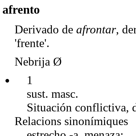
afrento
Derivado de
afrontar
, d
'frente'.
Nebrija Ø
1
sust. masc.
Situación conflictiva, d
Relacions sinonímiques
estrecho -a, menaza;