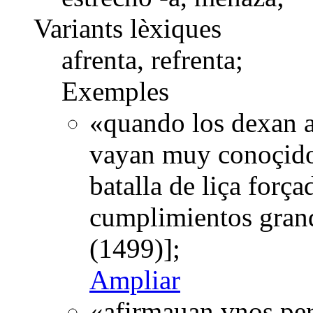
Variants lèxiques
afrenta, refrenta;
Exemples
«quando los dexan 
vayan muy conoçidos.
batalla de liça forç
cumplimientos gran
(1499)];
Ampliar
«afirmauan vnos per