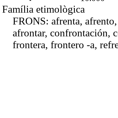
Família etimològica
FRONS:
afrenta
,
afrento
afrontar
,
confrontación
,
c
frontera
,
frontero -a
,
refr