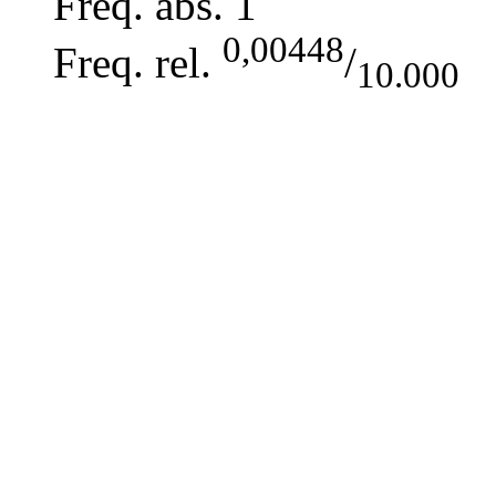
Freq. abs.
1
0,00448
Freq. rel.
/
10.000