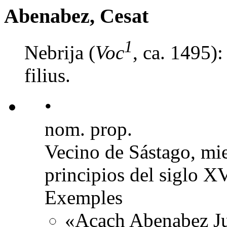
Abenabez, Cesat
1
Nebrija (
Voc
, ca. 1495):
filius.
•
nom. prop.
Vecino de Sástago, mie
principios del siglo XV
Exemples
«Açach Abenabez Juc