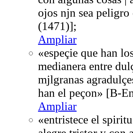
ojos njn sea peligro
(1471)];
Ampliar
«espeçie que han los
medianera entre dulç
mjlgranas agradulçes
han el peçon» [B-En
Ampliar
«entristece el spirit
alegre tristor y con 