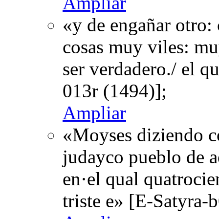
Ampliar
«y de engañar otro: 
cosas muy viles: muy 
ser verdadero./ el q
013r (1494)];
Ampliar
«Moyses diziendo co
judayco pueblo de aq
en·el qual quatrocie
triste e» [E-Satyra-