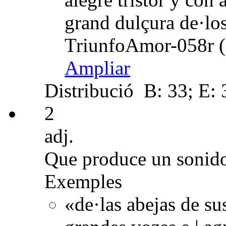
grand dulçura de·los
TriunfoAmor-058r (
Ampliar
Distribució
B: 33; E: 
2
adj.
Que produce un sonido
Exemples
«de·las abejas de su