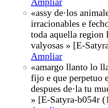
Ampliar
«assy de·los animal
irracionables e fecho
toda aquella region l
valyosas » [E-Satyr
Ampliar
«amargo llanto lo l
fijo e que perpetuo 
despues de·la tu mue
» [E-Satyra-b054r (