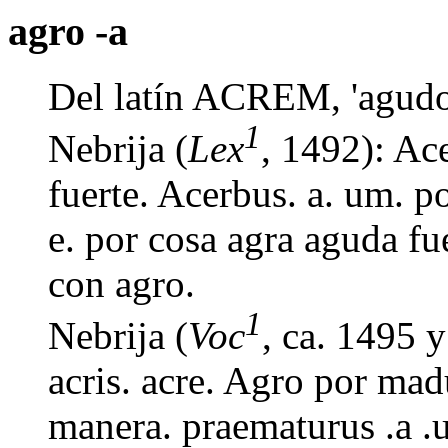
agro -a
Del latín ACREM, 'agudo,
1
Nebrija (
Lex
, 1492): Ace
fuerte. Acerbus. a. um. p
e. por cosa agra aguda fu
con agro.
1
Nebrija (
Voc
, ca. 1495 
acris. acre. Agro por mad
manera. praematurus .a .