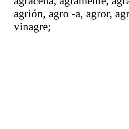
agraceña
,
agramente
,
agr
agrión
,
agro -a
,
agror
,
ag
vinagre
;