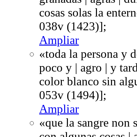
cosas solas la enter
038v (1423)];
Ampliar
«toda la persona y de
poco y | agro | y tar
color blanco sin al
053v (1494)];
Ampliar
«que la sangre non 
con algunas cosas | 