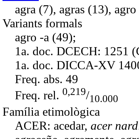
agra (7), agras (13), agro
Variants formals
agro -a (49);
1a. doc. DCECH:
1251 (
1a. doc. DICCA-XV
140
Freq. abs.
49
0,219
Freq. rel.
/
10.000
Família etimològica
ACER: acedar,
acer nardi