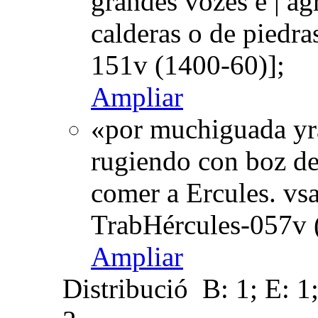
grandes vozes e | ag
calderas o de piedra
151v (1400-60)];
Ampliar
«por muchiguada yra
rugiendo con boz des
comer a Ercules. vs
TrabHércules-057v 
Ampliar
Distribució
B: 1; E: 1