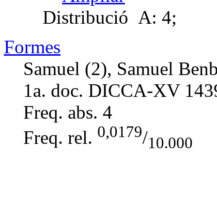
Distribució
A: 4;
Formes
Samuel (2), Samuel Benbo
1a. doc. DICCA-XV
143
Freq. abs.
4
0,0179
Freq. rel.
/
10.000