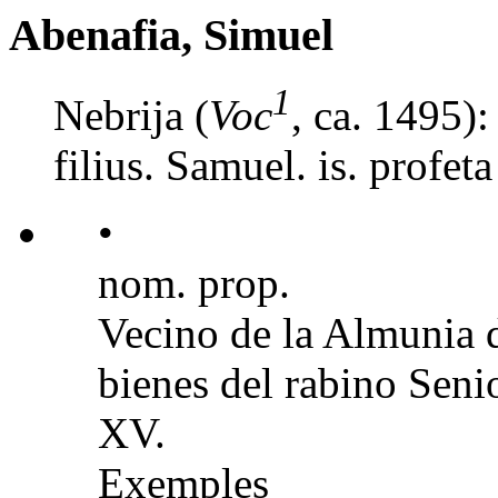
Abenafia, Simuel
1
Nebrija (
Voc
, ca. 1495):
filius. Samuel. is. profet
•
nom. prop.
Vecino de la Almunia 
bienes del rabino Senio
XV.
Exemples