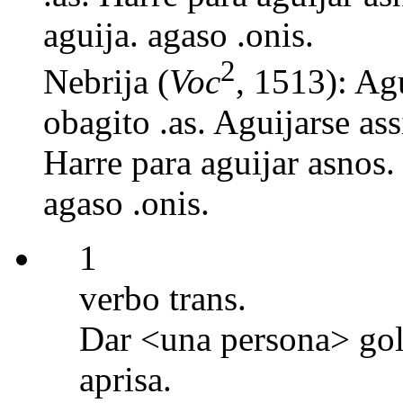
aguija. agaso .onis.
2
Nebrija (
Voc
, 1513): Agu
obagito .as. Aguijarse ass
Harre para aguijar asnos. 
agaso .onis.
1
verbo trans.
Dar <una persona> gol
aprisa.