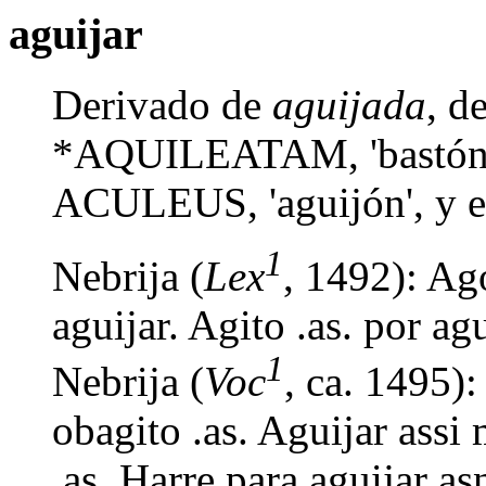
aguijar
Derivado de
aguijada
, d
*AQUILEATAM, 'bastón c
ACULEUS, 'aguijón', y es
1
Nebrija (
Lex
, 1492): Ag
aguijar. Agito .as. por agu
1
Nebrija (
Voc
, ca. 1495):
obagito .as. Aguijar assi
.as. Harre para aguijar as