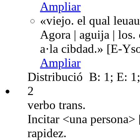
Ampliar
«viejo. el qual leua
Agora | aguija | los.
a·la cibdad.» [E-Ys
Ampliar
Distribució
B: 1; E: 1
2
verbo trans.
Incitar <una persona> 
rapidez.