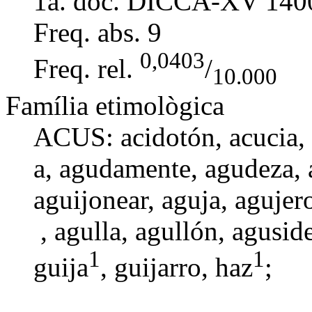
1a. doc. DICCA-XV
140
Freq. abs.
9
0,0403
Freq. rel.
/
10.000
Família etimològica
ACUS:
acidotón
,
acucia
,
a
,
agudamente
,
agudeza
,
aguijonear
,
aguja
,
agujer
,
agulla
, agullón,
agusid
1
1
guija
,
guijarro
, haz
;