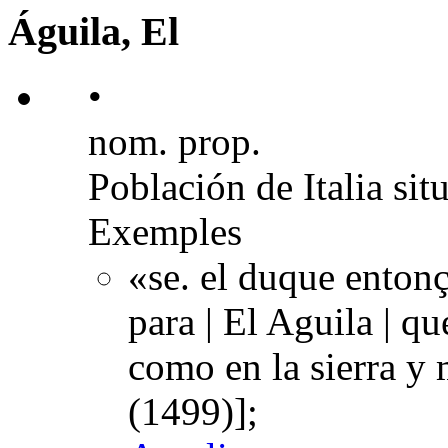
Águila, El
•
nom. prop.
Población de Italia sit
Exemples
«se. el duque enton
para | El Aguila | q
como en la sierra 
(1499)];