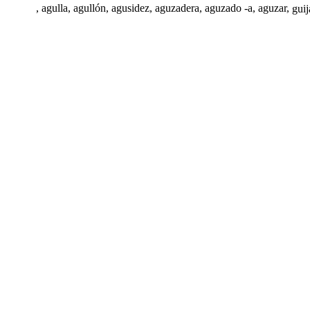
,
agulla
, agullón,
agusidez
, aguzadera,
aguzado -a
,
aguzar
,
guij