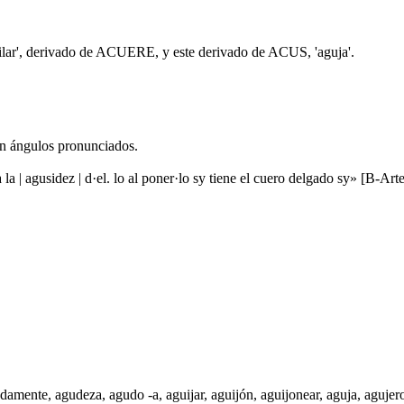
ilar', derivado de ACUERE, y este derivado de ACUS, 'aguja'.
an ángulos pronunciados.
 la | agusidez | d·el. lo al poner·lo sy tiene el cuero delgado sy» [B-Ar
damente
,
agudeza
,
agudo -a
,
aguijar
,
aguijón
,
aguijonear
,
aguja
,
agujer