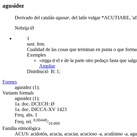
agusidez
Derivado del catalán
agusar
, del latín vulgar *ACUTIARE, 'af
Nebrija Ø
1
sust. fem.
Cualidad de las cosas que terminan en punta o que form
Exemples
«mjga d·el e de·la parte otro pedaço fasta que salga
Ampliar
Distribució
B: 1;
Formes
agusidez (1);
Variants formals
agusidez (1);
1a. doc. DCECH:
Ø
1a. doc. DICCA-XV
1423
Freq. abs.
1
0,00448
Freq. rel.
/
10.000
Família etimològica
ACUS:
acidotón
,
acucia
,
acuciar
,
acucioso -a
,
acutísimo -a
,
agu