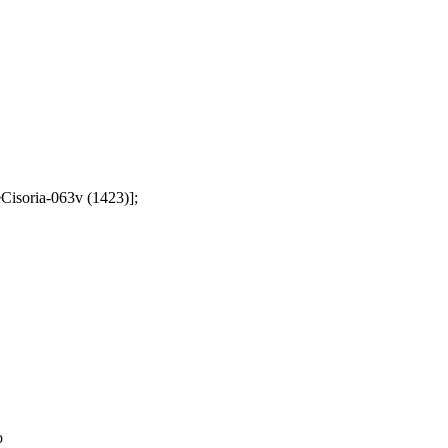
teCisoria-063v (1423)];
o