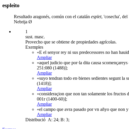
espleito
Resultado aragonés, común con el catalán
esplet
, 'cosecha', d
Nebrija Ø
1
sust. masc.
Provecho que se obtiene de propiedades agrícolas.
Exemples
«E el senyor rey ni sus predecessores no han hauido
Ampliar
«aquel judicio que por·la dita causa scomençareys d
251:080 (1488)];
Ampliar
«suyo tendran todo en·bienes sedientes segunt la s
(1418)];
Ampliar
«consideraçion que non tan solamente los fructos de
001r (1400-60)];
Ampliar
«el campo que avra pasado por vn añyo que non y av
Ampliar
Distribució
A: 24; B: 3;