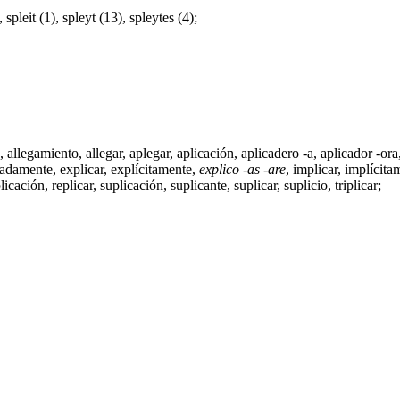
 spleit (1), spleyt (13), spleytes (4);
,
allegamiento
,
allegar
,
aplegar
,
aplicación
,
aplicadero -a
,
aplicador -ora
cadamente
,
explicar
, explícitamente,
explico -as -are
,
implicar
,
implícita
licación
,
replicar
,
suplicación
,
suplicante
,
suplicar
, suplicio,
triplicar
;