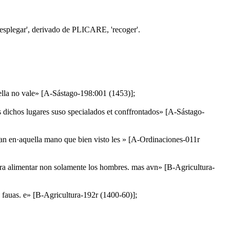
esplegar', derivado de PLICARE, 'recoger'.
quella no vale» [A-Sástago-198:001 (1453)];
os dichos lugares suso specialados et conffrontados» [A-Sástago-
tan en·aquella mano que bien visto les » [A-Ordinaciones-011r
 para alimentar non solamente los hombres. mas avn» [B-Agricultura-
 fauas. e» [B-Agricultura-192r (1400-60)];