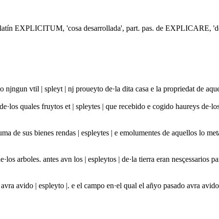
el latín EXPLICITUM, 'cosa desarrollada', part. pas. de EXPLICARE, 'd
 njngun vtil | spleyt | nj proueyto de·la dita casa e la propriedat de a
e·los quales fruytos et | spleytes | que recebido e cogido haureys de·l
uma de sus bienes rendas | espleytes | e emolumentes de aquellos lo me
·los arboles. antes avn los | espleytos | de·la tierra eran nesçessarios
ra avido | espleyto |. e el campo en·el qual el añyo pasado avra avido