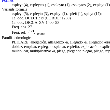
Formes
espleyt (4), espleytes (1), espleyto (1), espleytos (2), expleyt (1),
Variants formals
espleyt (5), espleyto (3), expleyt (1), spleit (1), spleyt (17);
1a. doc. DCECH:
Ø (CORDE: 1250)
1a. doc. DICCA-XV
1400-60
Freq. abs.
27
0,121
Freq. rel.
/
10.000
Família etimològica
PLICARE: allegación,
allegadizo -a
,
allegado -a
,
allegador -ora
doblez
,
emplear
,
esplegar
,
espleitar
,
espleito
,
explicación
,
expli
multiplicar
,
multiplicativo -a
,
plega
,
plegador
,
plegar
,
pliego
,
rep