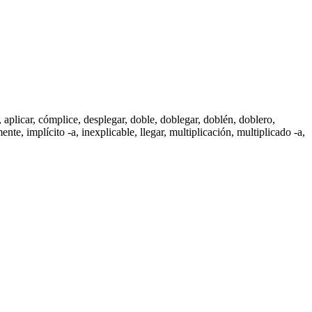
,
aplicar
,
cómplice
,
desplegar
,
doble
,
doblegar
,
doblén
, doblero,
mente
,
implícito -a
,
inexplicable
,
llegar
,
multiplicación
,
multiplicado -a
,