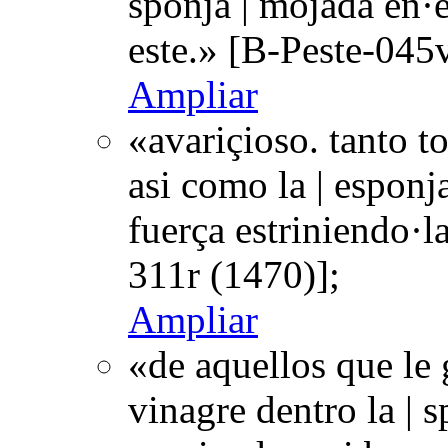
sponja | mojada en·el
este.» [B-Peste-045
Ampliar
«avariçioso. tanto t
asi como la | esponj
fuerça estriniendo·l
311r (1470)];
Ampliar
«de aquellos que le 
vinagre dentro la | 