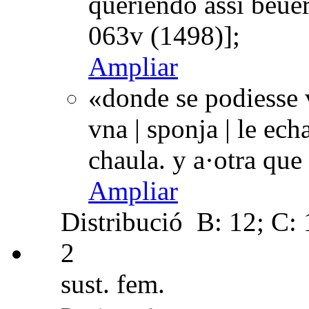
queriendo assi beue
063v (1498)];
Ampliar
«donde se podiesse 
vna | sponja | le ec
chaula. y a·otra qu
Ampliar
Distribució
B: 12; C: 1
2
sust. fem.