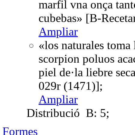
marfil vna onça tan
cubebas» [B-Receta
Ampliar
«los naturales toma 
scorpion poluos acaci
piel de·la liebre se
029r (1471)];
Ampliar
Distribució
B: 5;
Formes