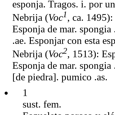
esponja. Tragos. i. por u
1
Nebrija (
Voc
, ca. 1495):
Esponja de mar. spongia 
.ae. Esponjar con esta es
2
Nebrija (
Voc
, 1513): Es
Esponja de mar. spongia 
[de piedra]. pumico .as.
1
sust. fem.