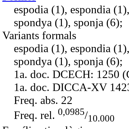
espodia (1), espondia (1)
spondya (1), sponja (6);
Variants formals
espodia (1), espondia (1)
spondya (1), sponja (6);
1a. doc. DCECH:
1250 (
1a. doc. DICCA-XV
142
Freq. abs.
22
0,0985
Freq. rel.
/
10.000