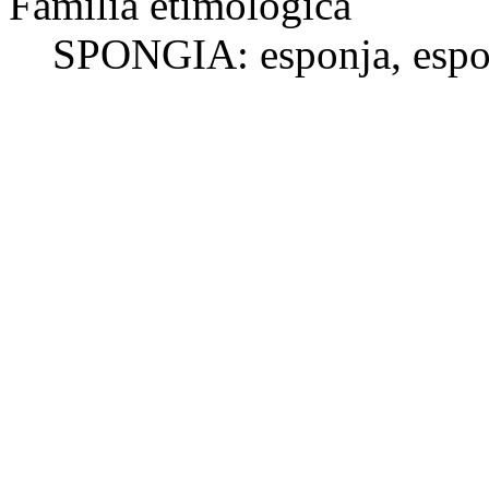
Família etimològica
SPONGIA:
esponja
, esp