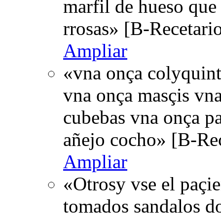
marfil de hueso que 
rrosas» [B-Recetari
Ampliar
«vna onça colyquint
vna onça masçis vna
cubebas vna onça p
añejo cocho» [B-Rec
Ampliar
«Otrosy vse el paçie
tomados sandalos dos