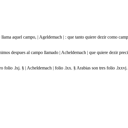
 se llama aquel campo, | Ageldemach | : que tanto quiere dezir como c
Venimos despues al campo llamado | Acheldemach | que quiere dezir prec
ro folio .lxj. § | Acheldemach | folio .lxx. § Arabias son tres folio .lx