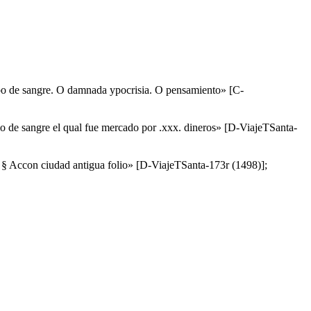
ampo de sangre. O damnada ypocrisia. O pensamiento» [C-
io de sangre el qual fue mercado por .xxx. dineros» [D-ViajeTSanta-
xvj. § Accon ciudad antigua folio» [D-ViajeTSanta-173r (1498)];