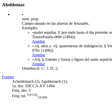
Aheldemac
•
nom. prop.
Campo situado en las afueras de Jerusalén.
Exemples
«poder sepultar. E por·ende hasta el dia presente
TesoroPasión-069r (1494)];
Ampliar
«.vij. años y .vij. quarentenas de indulgencia. § 
070v (1498)];
Ampliar
«.lvij. § Asiento y forma o figura del santo sepulch
Ampliar
Distribució
C: 1; D: 2;
Formes
Acheldemach (2), Ageldemach (1);
1a. doc. DICCA-XV
1494
Freq. abs.
3
0,0134
Freq. rel.
/
10.000