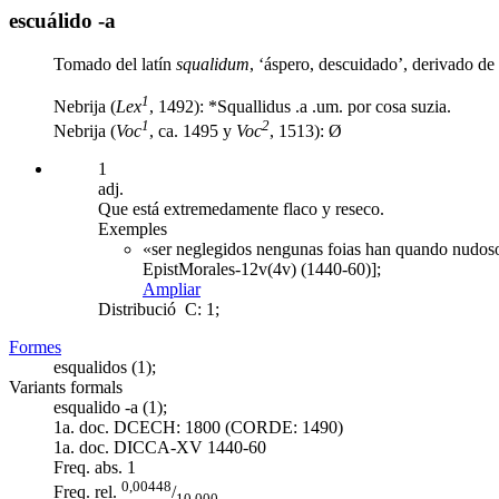
escuálido -a
Tomado del latín
squalidum
, ‘áspero, descuidado’, derivado de
1
Nebrija (
Lex
, 1492): *Squallidus .a .um. por cosa suzia.
1
2
Nebrija (
Voc
, ca. 1495 y
Voc
, 1513): Ø
1
adj.
Que está extremedamente flaco y reseco.
Exemples
«ser neglegidos nengunas foias han quando nudosos y
EpistMorales-12v(4v) (1440-60)];
Ampliar
Distribució
C: 1;
Formes
esqualidos (1);
Variants formals
esqualido -a (1);
1a. doc. DCECH:
1800 (CORDE: 1490)
1a. doc. DICCA-XV
1440-60
Freq. abs.
1
0,00448
Freq. rel.
/
10.000