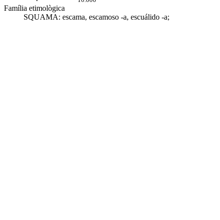
Família etimològica
SQUAMA:
escama
,
escamoso -a
,
escuálido -a
;